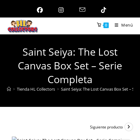
Ir
al
contenido
Menú
0
Saint Seiya: The Lost
Canvas Box Set – Serie
Completa
>
Tienda HL Collectors
>
Saint Seiya: The Lost Canvas Box Set – Ser
Siguiente producto