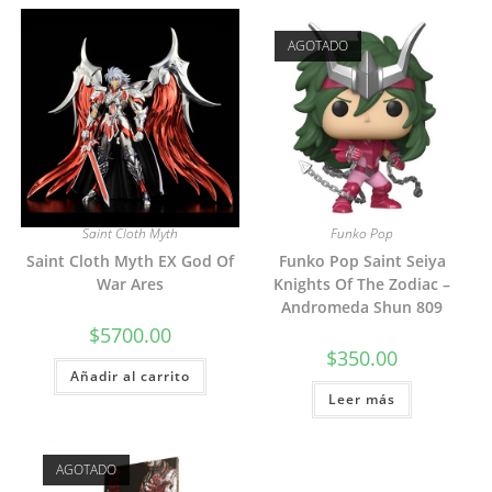
AGOTADO
Saint Cloth Myth
Funko Pop
Saint Cloth Myth EX God Of
Funko Pop Saint Seiya
War Ares
Knights Of The Zodiac –
Andromeda Shun 809
$
5700.00
$
350.00
Añadir al carrito
Leer más
AGOTADO