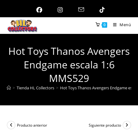
Ir
al
contenido
Menú
0
Hot Toys Thanos Avengers
Endgame escala 1:6
MMS529
>
Tienda HL Collectors
>
Hot Toys Thanos Avengers Endgame escal
Producto anterior
Siguiente producto