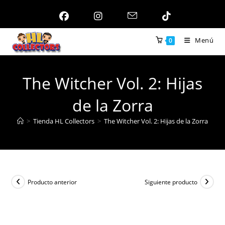
Ir
al
contenido
Menú
0
The Witcher Vol. 2: Hijas
de la Zorra
>
Tienda HL Collectors
>
The Witcher Vol. 2: Hijas de la Zorra
Producto anterior
Siguiente producto