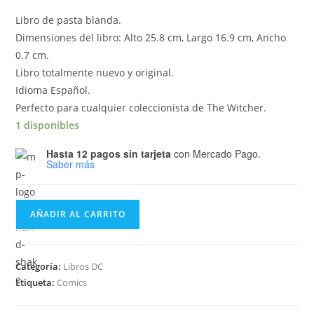
Libro de pasta blanda.
Dimensiones del libro: Alto 25.8 cm, Largo 16.9 cm, Ancho
0.7 cm.
Libro totalmente nuevo y original.
Idioma Español.
Perfecto para cualquier coleccionista de The Witcher.
1 disponibles
Hasta 12 pagos sin tarjeta
con Mercado Pago.
Saber más
The
AÑADIR AL CARRITO
Witcher
Vol.
2:
Categoría:
Libros DC
Hijas
Etiqueta:
Comics
de
la