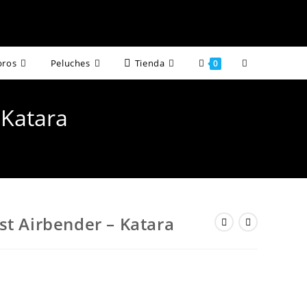
Alternar
bros
Peluches
Tienda
0
búsqueda
 Katara
de
la
web
st Airbender – Katara