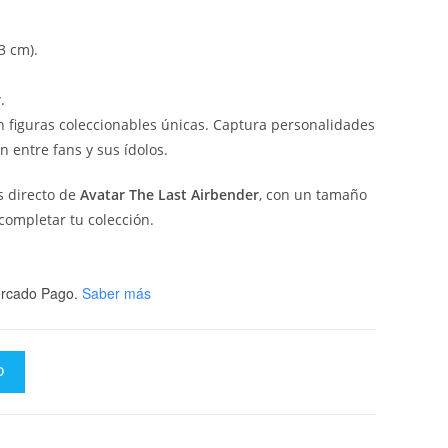
3 cm).
r
.
on figuras coleccionables únicas. Captura personalidades
n entre fans y sus ídolos.
as directo de
Avatar The Last Airbender
, con un tamaño
 completar tu colección.
rcado Pago.
Saber más
O