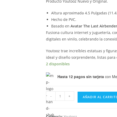
Producto Youtooz Nuevo y Original.
Altura aproximada 4.5 Pulgadas (11.4
Hecho de PVC.
Basado en
Avatar The Last Airbende
Fusiona cultura internet y juguetería, c
digitales en vinilo, celebrando la conexió
Youtooz trae increíbles estatuas y figur
ideal y diseño sorprendente, listas para
2 disponibles
Hasta 12 pagos sin tarjeta
con Me
Youtooz
-
+
AÑADIR AL CARRIT
Avatar
The
Last
Categoría:
Youtooz