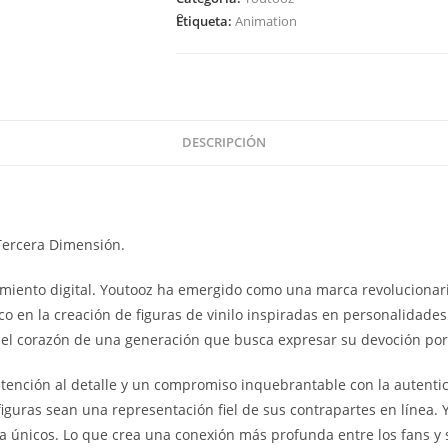
Airbender
Etiqueta:
Animation
-
Katara
cantidad
DESCRIPCIÓN
Tercera Dimensión.
imiento digital. Youtooz ha emergido como una marca revolucionari
o en la creación de figuras de vinilo inspiradas en personalidades
 el corazón de una generación que busca expresar su devoción por 
tención al detalle y un compromiso inquebrantable con la autentic
iguras sean una representación fiel de sus contrapartes en línea. 
ma únicos. Lo que crea una conexión más profunda entre los fans y 