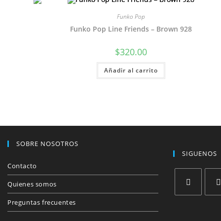
Funko Pop
Funko Pop Line Friends – Brown 928
$
320.00
Añadir al carrito
SOBRE NOSOTROS
SIGUENOS
Contacto
Quienes somos
Se
Se
Preguntas frecuentes
abre
abre