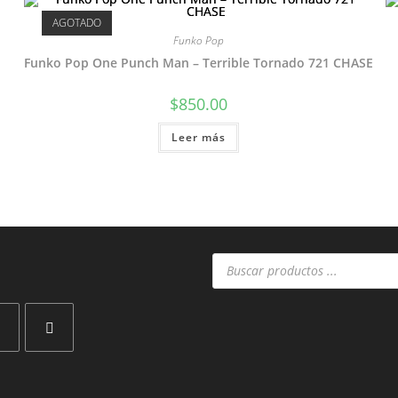
AGOTADO
Funko Pop
Funko Pop One Punch Man – Terrible Tornado 721 CHASE
$
850.00
Leer más
Búsqueda
de
productos
Se
abre