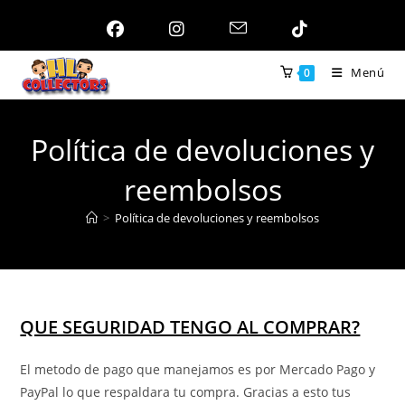
Ir
al
contenido
Menú
0
Política de devoluciones y
reembolsos
>
Política de devoluciones y reembolsos
QUE SEGURIDAD TENGO AL COMPRAR?
El metodo de pago que manejamos es por Mercado Pago y
PayPal lo que respaldara tu compra. Gracias a esto tus