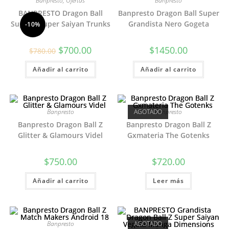
Banpresto
,
Ofertas
Banpresto
BANPRESTO Dragon Ball
Banpresto Dragon Ball Super
Super – Super Saiyan Trunks
Grandista Nero Gogeta
-10%
El
El
$
700.00
$
1450.00
$
780.00
precio
precio
original
actual
Añadir al carrito
era:
es:
Añadir al carrito
$780.00.
$700.00.
Banpresto
AGOTADO
Banpresto
Banpresto Dragon Ball Z
Banpresto Dragon Ball Z
Glitter & Glamours Videl
Gxmateria The Gotenks
$
750.00
$
720.00
Añadir al carrito
Leer más
Banpresto
AGOTADO