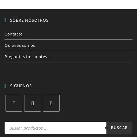
SOBRE NOSOTROS
Contacto
Quienes somos
Preguntas frecuentes
SIGUENOS
Se
Se
Se
abre
abre
abre
Búsqueda
de
BUSCAR
en
en
en
productos