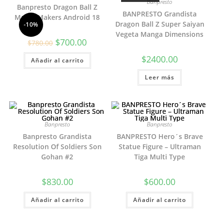
Banpresto
Banpresto Dragon Ball Z
BANPRESTO Grandista
Match Makers Android 18
Dragon Ball Z Super Saiyan
-10%
Vegeta Manga Dimensions
El
El
$
700.00
$
780.00
precio
precio
original
actual
$
2400.00
Añadir al carrito
era:
es:
$780.00.
$700.00.
Leer más
Banpresto
Banpresto
Banpresto Grandista
BANPRESTO Hero´s Brave
Resolution Of Soldiers Son
Statue Figure – Ultraman
Gohan #2
Tiga Multi Type
$
830.00
$
600.00
Añadir al carrito
Añadir al carrito