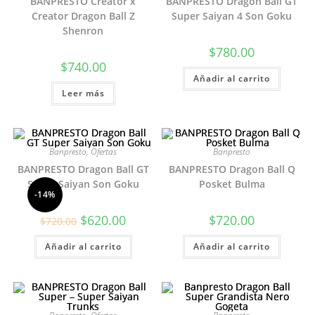
BANPRESTO Creator x
BANPRESTO Dragon Ball GT
Creator Dragon Ball Z
Super Saiyan 4 Son Goku
Shenron
$
780.00
$
740.00
Añadir al carrito
Leer más
Banpresto
,
Ofertas
Banpresto
BANPRESTO Dragon Ball GT
BANPRESTO Dragon Ball Q
Super Saiyan Son Goku
Posket Bulma
-14%
El
El
$
620.00
$
720.00
$
720.00
precio
precio
original
actual
Añadir al carrito
era:
es:
Añadir al carrito
$720.00.
$620.00.