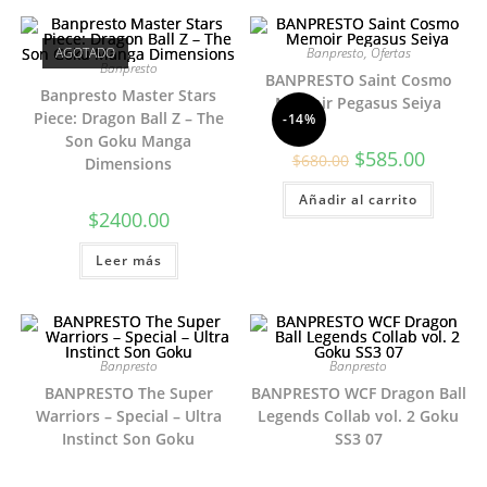
AGOTADO
Banpresto
,
Ofertas
Banpresto
BANPRESTO Saint Cosmo
Banpresto Master Stars
Memoir Pegasus Seiya
Piece: Dragon Ball Z – The
-14%
Son Goku Manga
El
El
$
585.00
$
680.00
Dimensions
precio
precio
original
actual
Añadir al carrito
era:
es:
$680.00.
$585.00.
$
2400.00
Leer más
Banpresto
Banpresto
BANPRESTO The Super
BANPRESTO WCF Dragon Ball
Warriors – Special – Ultra
Legends Collab vol. 2 Goku
Instinct Son Goku
SS3 07