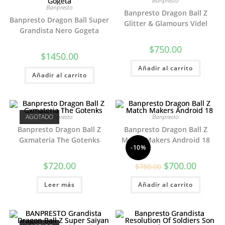
Banpresto
Banpresto
Banpresto Dragon Ball Z
Banpresto Dragon Ball Super
Glitter & Glamours Videl
Grandista Nero Gogeta
$
750.00
$
1450.00
Añadir al carrito
Añadir al carrito
AGOTADO
Banpresto
Banpresto
Banpresto Dragon Ball Z
Banpresto Dragon Ball Z
Gxmateria The Gotenks
Match Makers Android 18
-10%
El
El
$
720.00
$
700.00
$
780.00
precio
precio
original
actual
Leer más
Añadir al carrito
era:
es:
$780.00.
$700.00.