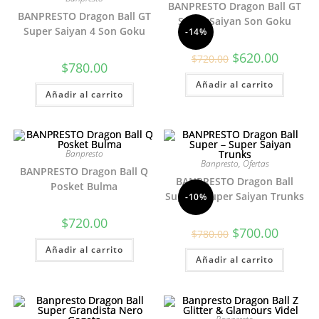
BANPRESTO Dragon Ball GT
BANPRESTO Dragon Ball GT
Super Saiyan Son Goku
Super Saiyan 4 Son Goku
-14%
El
El
$
620.00
$
720.00
precio
precio
$
780.00
original
actual
Añadir al carrito
era:
es:
Añadir al carrito
$720.00.
$620.00.
Banpresto
Banpresto
,
Ofertas
BANPRESTO Dragon Ball Q
BANPRESTO Dragon Ball
Posket Bulma
Super – Super Saiyan Trunks
-10%
$
720.00
El
El
$
700.00
$
780.00
precio
precio
Añadir al carrito
original
actual
Añadir al carrito
era:
es:
$780.00.
$700.00.