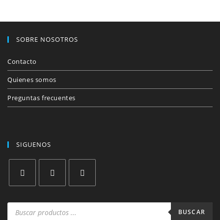
SOBRE NOSOTROS
Contacto
Quienes somos
Preguntas frecuentes
SIGUENOS
Se
Se
Se
abre
abre
abre
Búsqueda
de
BUSCAR
en
en
en
productos