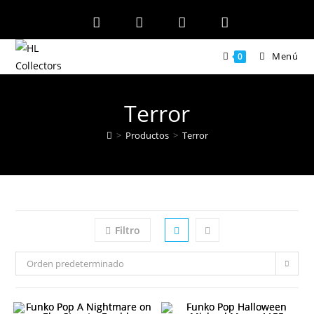
Ir
al
contenido
Menú
0
Terror
>
Productos
>
Terror
Filtro
Orden predeterminado