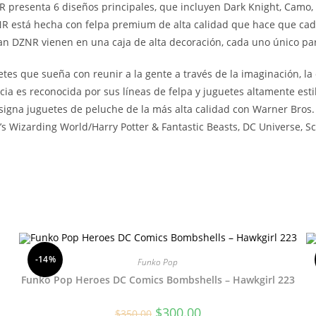
resenta 6 diseños principales, que incluyen Dark Knight, Camo,
stá hecha con felpa premium de alta calidad que hace que cada C
 DZNR vienen en una caja de alta decoración, cada uno único par
s que sueña con reunir a la gente a través de la imaginación, la d
cia es reconocida por sus líneas de felpa y juguetes altamente es
signa juguetes de peluche de la más alta calidad con Warner Bros
s Wizarding World/Harry Potter & Fantastic Beasts, DC Universe, Sc
-14%
Funko Pop
Funko Pop Heroes DC Comics Bombshells – Hawkgirl 223
El
El
$
300.00
$
350.00