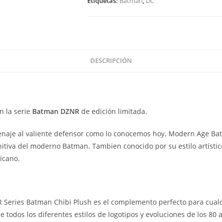
Etiquetas:
Batman
,
DC
YuMe
7"
cantidad
DESCRIPCIÓN
n la serie
Batman DZNR
de edición limitada.
naje al valiente defensor como lo conocemos hoy. Modern Age Batm
initiva del moderno Batman. Tambien conocido por su estilo artísti
icano.
es Batman Chibi Plush es el complemento perfecto para cualqui
todos los diferentes estilos de logotipos y evoluciones de los 80 a