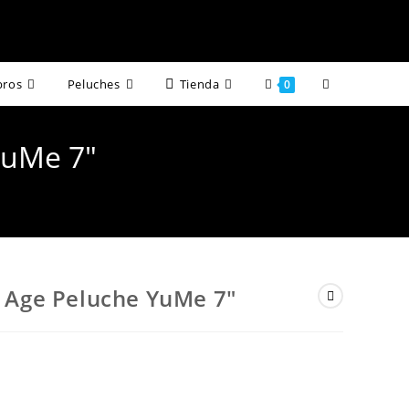
Alternar
bros
Peluches
Tienda
0
búsqueda
YuMe 7″
de
la
web
Age Peluche YuMe 7″