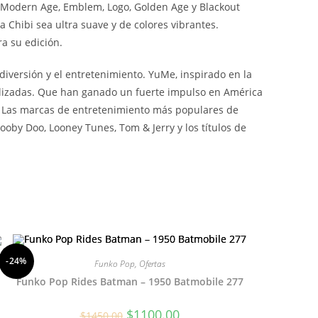
 Modern Age, Emblem, Logo, Golden Age y Blackout
hibi sea ultra suave y de colores vibrantes.
a su edición.
iversión y el entretenimiento. YuMe, inspirado en la
tilizadas. Que han ganado un fuerte impulso en América
. Las marcas de entretenimiento más populares de
ooby Doo, Looney Tunes, Tom & Jerry y los títulos de
-24%
Funko Pop
,
Ofertas
Funko Pop Rides Batman – 1950 Batmobile 277
El
El
$
1100.00
$
1450.00