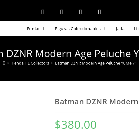
Funko
Figuras Coleccionables
Jada
Li
 DZNR Modern Age Peluche 
>
Tienda HL Collectors
>
Batman DZNR Modern Age Peluche YuMe 7″
Batman DZNR Modern 
$
380.00