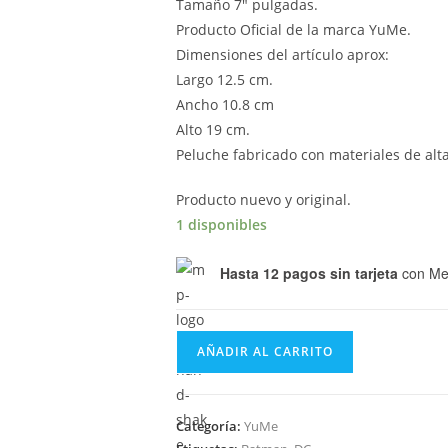
Tamaño 7″ pulgadas.
Producto Oficial de la marca YuMe.
Dimensiones del artículo aprox:
Largo 12.5 cm.
Ancho 10.8 cm
Alto 19 cm.
Peluche fabricado con materiales de alta
Producto nuevo y original.
1 disponibles
Hasta 12 pagos sin tarjeta
con Me
Batman
AÑADIR AL CARRITO
DZNR
Modern
Age
Categoría:
YuMe
Peluche