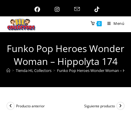
Ir
al
contenido
Menú
0
Funko Pop Heroes Wonder
Woman – Hippolyta 174
>
Tienda HL Collectors
>
Funko Pop Heroes Wonder Woman – Hipp
Producto anterior
Siguiente producto