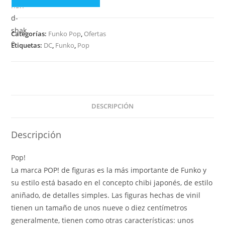
Pop
Heroes
Wonder
Categorías:
Funko Pop
,
Ofertas
Woman
Etiquetas:
DC
,
Funko
,
Pop
-
Hippolyta
174
cantidad
DESCRIPCIÓN
Descripción
Pop!
La marca POP! de figuras es la más importante de Funko y
su estilo está basado en el concepto chibi japonés, de estilo
aniñado, de detalles simples. Las figuras hechas de vinil
tienen un tamaño de unos nueve o diez centímetros
generalmente, tienen como otras características: unos