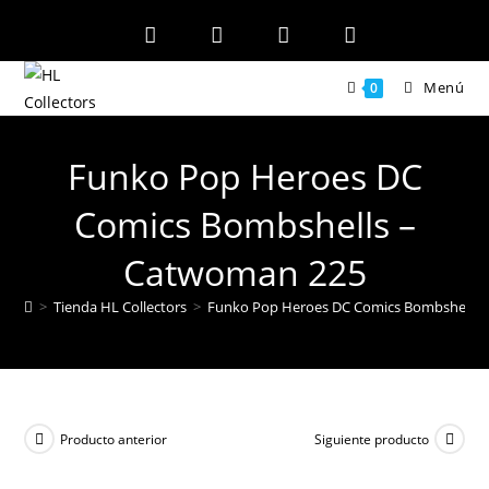
Ir
al
contenido
Menú
0
Funko Pop Heroes DC
Comics Bombshells –
Catwoman 225
>
Tienda HL Collectors
>
Funko Pop Heroes DC Comics Bombshells 
Producto anterior
Siguiente producto