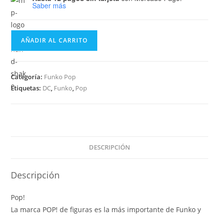
Saber más
Funko
AÑADIR AL CARRITO
Pop
Heroes
DC
Categoría:
Funko Pop
Comics
Etiquetas:
DC
,
Funko
,
Pop
Bombshells
-
Catwoman
225
cantidad
DESCRIPCIÓN
Descripción
Pop!
La marca POP! de figuras es la más importante de Funko y