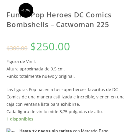
-17%
Funko Pop Heroes DC Comics
Bombshells – Catwoman 225
$
250.00
El
El
$
300.00
precio
precio
original
actual
era:
es:
$300.00.
$250.00.
Figura de Vinil.
Altura aproximada de 9.5 cm.
Funko totalmente nuevo y original.
Las figuras Pop hacen a tus superhéroes favoritos de DC
Comics de una manera estilizada e increíble, vienen en una
caja con ventana lista para exhibirse.
Cada figura de vinilo mide 3,75 pulgadas de alto.
1 disponibles
Hasta 12 pagos sin tarjeta
con Mercado Pago.