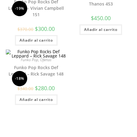
Funko Pop Rocks Def
Thanos 453
Leppard – Vivian Campbell
-19%
151
$
450.00
El
El
$
300.00
$
370.00
Añadir al carrito
precio
precio
original
actual
Añadir al carrito
era:
es:
$370.00.
$300.00.
Funko Pop
,
Ofertas
Funko Pop Rocks Def
Leppard – Rick Savage 148
-18%
El
El
$
280.00
$
340.00
precio
precio
original
actual
Añadir al carrito
era:
es:
$340.00.
$280.00.