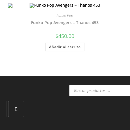
Funko Pop
Funko Pop Avengers – Thanos 453
$
450.00
Añadir al carrito
Búsqueda
de
productos
Se
abre