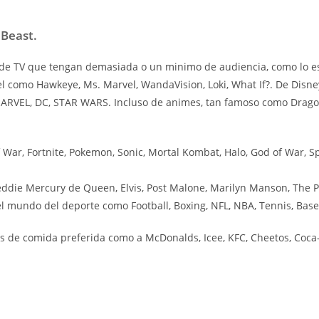
 Beast.
e TV que tengan demasiada o un minimo de audiencia, como lo es l
el como Hawkeye, Ms. Marvel, WandaVision, Loki, What If?. De Disn
 MARVEL, DC, STAR WARS. Incluso de animes, tan famoso como Drag
ar, Fortnite, Pokemon, Sonic, Mortal Kombat, Halo, God of War, Sp
ddie Mercury de Queen, Elvis, Post Malone, Marilyn Manson, The P
 mundo del deporte como Football, Boxing, NFL, NBA, Tennis, Baseb
 de comida preferida como a McDonalds, Icee, KFC, Cheetos, Coca-C