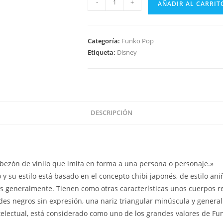
-
+
AÑADIR AL CARRIT
Pop
Disney
Beauty
Categoría:
Funko Pop
And
Etiqueta:
Disney
The
Beast
-
Belle
1132
DESCRIPCIÓN
cantidad
ezón de vinilo que imita en forma a una persona o personaje.»
y su estilo está basado en el concepto chibi japonés, de estilo an
os generalmente. Tienen como otras características unos cuerpos 
es negros sin expresión, una nariz triangular minúscula y genera
ntelectual, está considerado como uno de los grandes valores de Fu