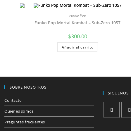
Funko Pop
Funko Pop Mortal Kombat – Sub-Zero 1057
$
300.00
Añadir al carrito
SOBRE NOSOTROS
SIGUENOS
Contacto
Quienes somos
Se
Se
Preguntas frecuentes
abre
abre