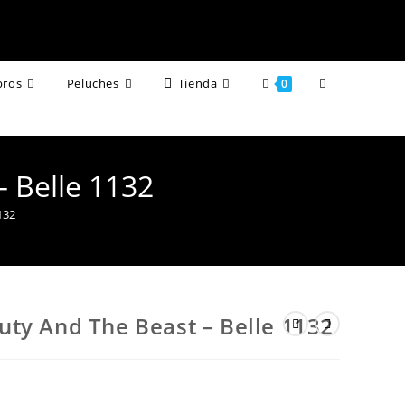
Alternar
bros
Peluches
Tienda
0
búsqueda
de
 Belle 1132
la
132
web
ty And The Beast – Belle 1132