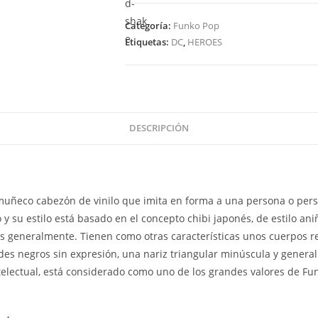
Heroes
Justice
Categoría:
Funko Pop
League
Etiquetas:
DC
,
HEROES
-
Wonder
Woman
206
cantidad
DESCRIPCIÓN
uñeco cabezón de vinilo que imita en forma a una persona o pers
y su estilo está basado en el concepto chibi japonés, de estilo an
os generalmente. Tienen como otras características unos cuerpos 
es negros sin expresión, una nariz triangular minúscula y genera
ntelectual, está considerado como uno de los grandes valores de Fu