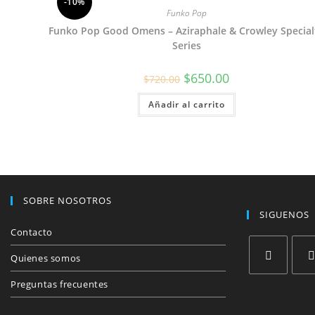
-10%
Funko Pop
Funko Pop Good Omens – Aziraphale & Crowley Special
Series
El
El
$
650.00
$
720.00
precio
precio
original
actual
Añadir al carrito
era:
es:
$720.00.
$650.00.
SOBRE NOSOTROS
SIGUENOS
Contacto
Quienes somos
Se
Se
Preguntas frecuentes
abre
abre