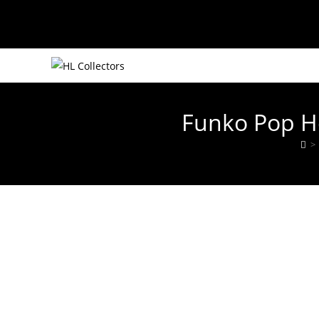
Ir
al
contenido
Funko Pop H
>