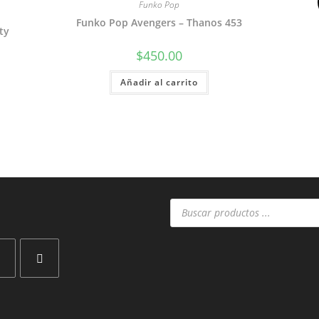
Funko Pop
Funko Pop Avengers – Thanos 453
ty
$
450.00
Añadir al carrito
Búsqueda
de
productos
Se
abre