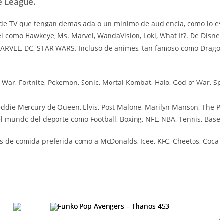
e League.
e TV que tengan demasiada o un minimo de audiencia, como lo es l
el como Hawkeye, Ms. Marvel, WandaVision, Loki, What If?. De Disn
 MARVEL, DC, STAR WARS. Incluso de animes, tan famoso como Drag
ar, Fortnite, Pokemon, Sonic, Mortal Kombat, Halo, God of War, Sp
ddie Mercury de Queen, Elvis, Post Malone, Marilyn Manson, The P
 mundo del deporte como Football, Boxing, NFL, NBA, Tennis, Baseb
 de comida preferida como a McDonalds, Icee, KFC, Cheetos, Coca-C