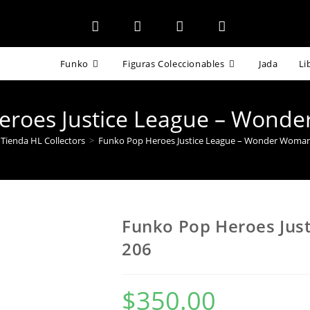
Funko
Figuras Coleccionables
Jada
Li
eroes Justice League – Wond
Tienda HL Collectors
>
Funko Pop Heroes Justice League – Wonder Woman
Funko Pop Heroes Jus
206
$
350.00