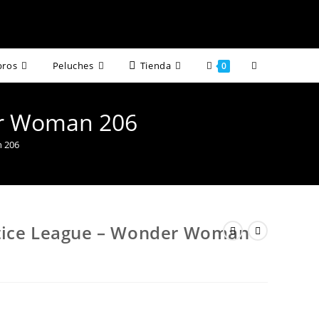
Alternar
bros
Peluches
Tienda
0
búsqueda
er Woman 206
de
 206
la
web
tice League – Wonder Woman