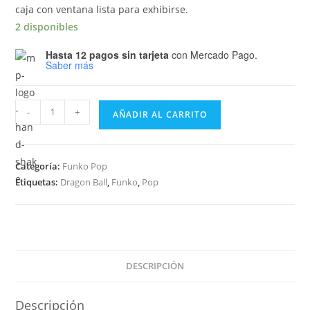
caja con ventana lista para exhibirse.
2 disponibles
Hasta 12 pagos sin tarjeta
con Mercado Pago.
Saber más
Funko
-
+
AÑADIR AL CARRITO
Pop
Dragon
Ball
Categoría:
Funko Pop
Z
Etiquetas:
Dragon Ball
,
Funko
,
Pop
Frieza
4th
Form
861
cantidad
DESCRIPCIÓN
Descripción