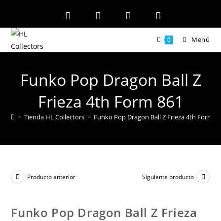
Ir
al
contenido
Menú
0
Funko Pop Dragon Ball Z
Frieza 4th Form 861
>
Tienda HL Collectors
>
Funko Pop Dragon Ball Z Frieza 4th Form 8
Producto anterior
Siguiente producto
Funko Pop Dragon Ball Z Frieza