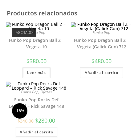
Productos relacionados
AGOTADO
Funko Pop
Funko Pop
Funko Pop Dragon Ball Z –
Funko Pop Dragon Ball Z –
Vegeta 10
Vegeta (Galick Gun) 712
$
380.00
$
480.00
Leer más
Añadir al carrito
Funko Pop
,
Ofertas
Funko Pop Rocks Def
Leppard – Rick Savage 148
-18%
El
El
$
280.00
$
340.00
precio
precio
original
actual
Añadir al carrito
era:
es:
$340.00.
$280.00.