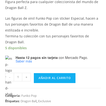
Figura perfecta para cualquier coleccionista del mundo de
Dragon Ball Z.
Las figuras de vinil Funko Pop con sticker Especial, hacen a
tus personajes favoritos de Dragon Ball de una manera
estilizada e increíble.
Termina tu colección con tus personajes favoritos de
Dragon Ball.
5 disponibles
Hasta 12 pagos sin tarjeta
con Mercado Pago.
Saber más
Funko
-
+
AÑADIR AL CARRITO
Pop
Dragon
Ball
Categoría:
Funko Pop
Z
Etiquetas:
Dragon Ball
,
Exclusive
-