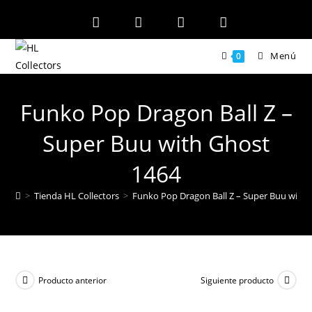
Ir
al
contenido
Menú
0
Funko Pop Dragon Ball Z –
Super Buu with Ghost
1464
>
Tienda HL Collectors
>
Funko Pop Dragon Ball Z – Super Buu with 
Producto anterior
Siguiente producto