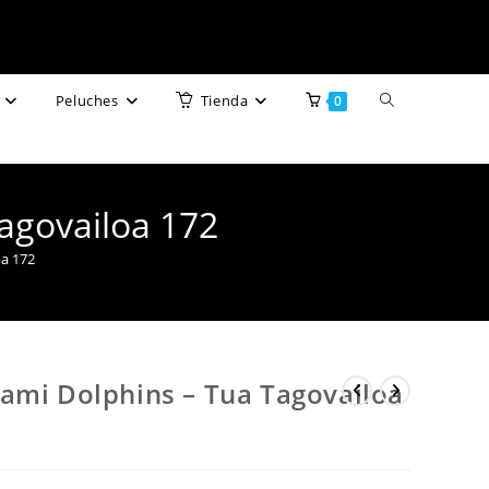
Alternar
Peluches
Tienda
0
búsqueda
de
agovailoa 172
la
oa 172
web
ami Dolphins – Tua Tagovailoa