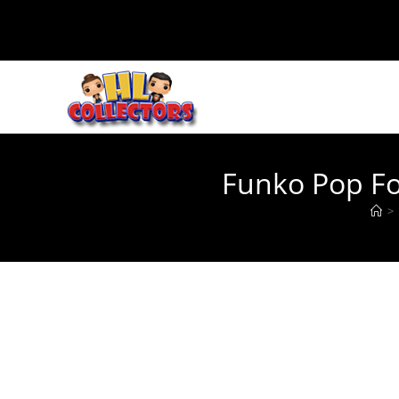
Ir
al
contenido
Funko Pop Fo
>