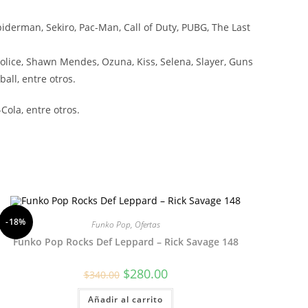
iderman, Sekiro, Pac-Man, Call of Duty, PUBG, The Last
olice, Shawn Mendes, Ozuna, Kiss, Selena, Slayer, Guns
all, entre otros.
ola, entre otros.
-18%
Funko Pop
,
Ofertas
Funko Pop Rocks Def Leppard – Rick Savage 148
El
El
$
280.00
$
340.00
precio
precio
original
actual
Añadir al carrito
era:
es: