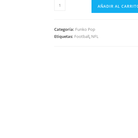
Funko
AÑADIR AL CARRIT
Pop
Football
Miami
Categoría:
Funko Pop
Dolphins
Etiquetas:
Football
,
NFL
-
Tua
Tagovailoa
172
cantidad