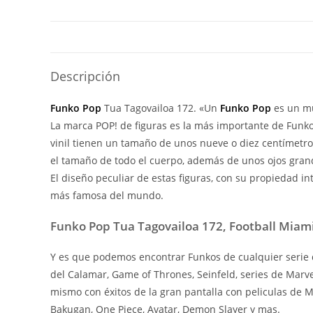
Descripción
Funko Pop
Tua Tagovailoa 172. «Un
Funko Pop
es un mu
La marca POP! de figuras es la más importante de Funko 
vinil tienen un tamaño de unos nueve o diez centímetr
el tamaño de todo el cuerpo, además de unos ojos grand
El diseño peculiar de estas figuras, con su propiedad i
más famosa del mundo.
Funko Pop Tua Tagovailoa 172, Football Miami
Y es que podemos encontrar Funkos de cualquier serie d
del Calamar, Game of Thrones, Seinfeld, series de Marv
mismo con éxitos de la gran pantalla con peliculas de
Bakugan, One Piece, Avatar, Demon Slayer y mas.