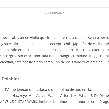
DESCRIPCIÓN
ñeco cabezón de vinilo que imita en forma a una persona o perso
y su estilo está basado en el concepto chibi japonés, de estilo an
os generalmente. Tienen como otras características unos cuerpos 
es negros sin expresión, una nariz triangular minúscula y genera
ntelectual, está considerado como uno de los grandes valores de Fu
 Dolphins.
e TV que tengan demasiada o un minimo de audiencia, como lo es l
el como Hawkeye, Ms. Marvel, WandaVision, Loki, What If?. De Disn
 MARVEL, DC, STAR WARS. Incluso de animes, tan famoso como Drag