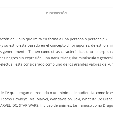
DESCRIPCIÓN
zón de vinilo que imita en forma a una persona o personaje.»
y su estilo está basado en el concepto chibi japonés, de estilo an
os generalmente. Tienen como otras características unos cuerpos 
es negros sin expresión, una nariz triangular minúscula y genera
ntelectual, está considerado como uno de los grandes valores de Fu
e TV que tengan demasiada o un minimo de audiencia, como lo es l
el como Hawkeye, Ms. Marvel, WandaVision, Loki, What If?. De Disn
 MARVEL, DC, STAR WARS. Incluso de animes, tan famoso como Drag