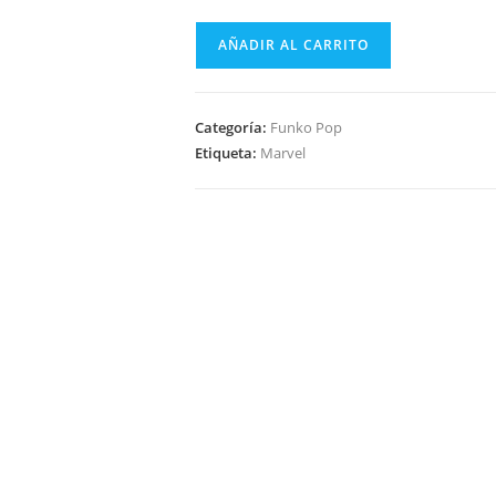
Funko
AÑADIR AL CARRITO
Pop
Marvel
Eternals
Categoría:
Funko Pop
-
Etiqueta:
Marvel
Kingo
746
Exclusive
Collector
Corps
cantidad