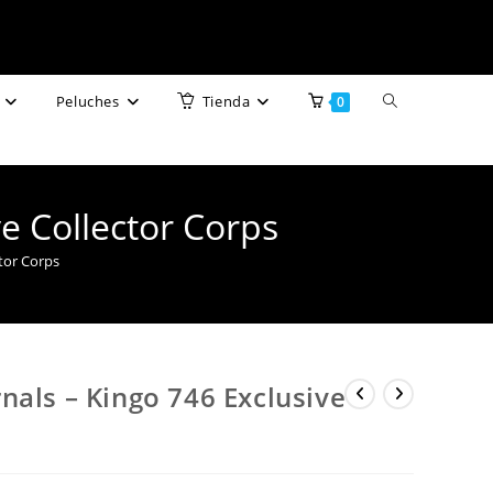
Alternar
Peluches
Tienda
0
búsqueda
de
e Collector Corps
la
tor Corps
web
nals – Kingo 746 Exclusive