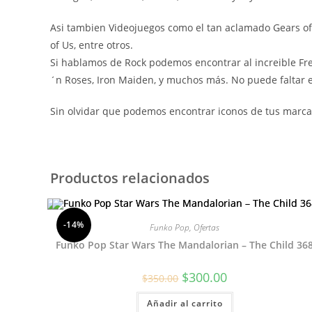
Asi tambien Videojuegos como el tan aclamado Gears of W
of Us, entre otros.
Si hablamos de Rock podemos encontrar al increible Fre
´n Roses, Iron Maiden, y muchos más. No puede faltar el
Sin olvidar que podemos encontrar iconos de tus marcas
Productos relacionados
-14%
Funko Pop
,
Ofertas
Funko Pop Star Wars The Mandalorian – The Child 36
El
El
$
300.00
$
350.00
precio
precio
original
actual
Añadir al carrito
era:
es: