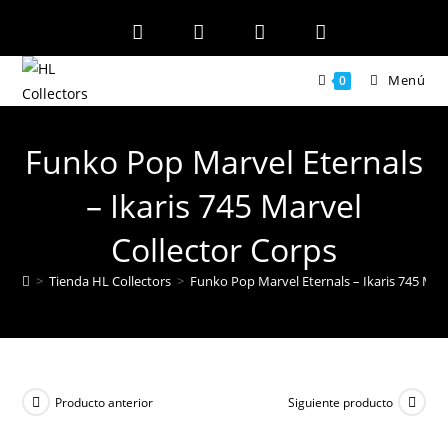
Ir
al
contenido
Menú
0
Funko Pop Marvel Eternals
– Ikaris 745 Marvel
Collector Corps
>
Tienda HL Collectors
>
Funko Pop Marvel Eternals – Ikaris 745 Mar
Producto anterior
Siguiente producto