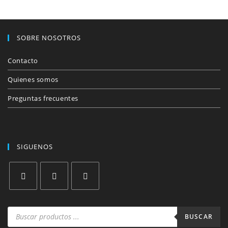
SOBRE NOSOTROS
Contacto
Quienes somos
Preguntas frecuentes
SIGUENOS
Se
Se
Se
abre
abre
abre
Búsqueda
de
BUSCAR
en
en
en
productos