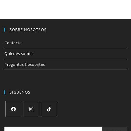
SOBRE NOSOTROS
Contacto
Quienes somos
Preguntas frecuentes
SIGUENOS
Se
Se
Se
abre
abre
abre
Búsqueda