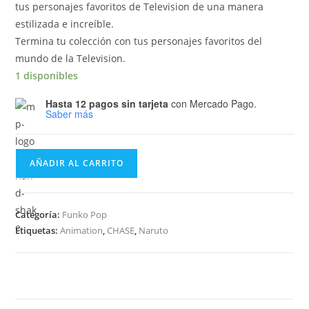
tus personajes favoritos de Television de una manera
estilizada e increíble.
Termina tu colección con tus personajes favoritos del
mundo de la Television.
1 disponibles
Hasta 12 pagos sin tarjeta
con Mercado Pago.
Saber más
Funko
AÑADIR AL CARRITO
Pop
Naruto
Shippuden
Categoría:
Funko Pop
–
Etiquetas:
Animation
,
CHASE
,
Naruto
Kakashi
(Anbu)
994
CHASE