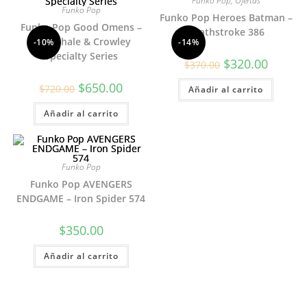
Funko Pop
,
Ofertas
Funko Pop
Funko Pop Heroes Batman –
Funko Pop Good Omens –
Deathstroke 386
Aziraphale & Crowley
-10%
-14%
Specialty Series
El
El
$
320.00
$
370.00
precio
precio
original
actual
El
El
$
650.00
$
720.00
Añadir al carrito
era:
es:
precio
precio
$370.00.
$320.00.
original
actual
Añadir al carrito
era:
es:
$720.00.
$650.00.
Funko Pop
Funko Pop AVENGERS
ENDGAME – Iron Spider 574
$
350.00
Añadir al carrito