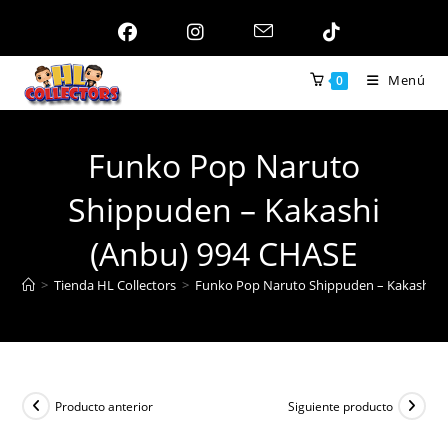
Ir
al
contenido
Menú
0
Funko Pop Naruto
Shippuden – Kakashi
(Anbu) 994 CHASE
>
Tienda HL Collectors
>
Funko Pop Naruto Shippuden – Kakashi (
Producto anterior
Siguiente producto