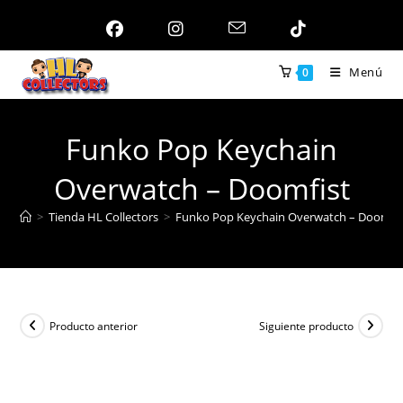
Ir
al
contenido
Menú
0
Funko Pop Keychain
Overwatch – Doomfist
>
Tienda HL Collectors
>
Funko Pop Keychain Overwatch – Doomfis
Producto anterior
Siguiente producto