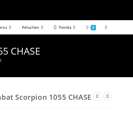
Alternar
bros
Peluches
Tienda
0
búsqueda
055 CHASE
de
E
la
web
bat Scorpion 1055 CHASE