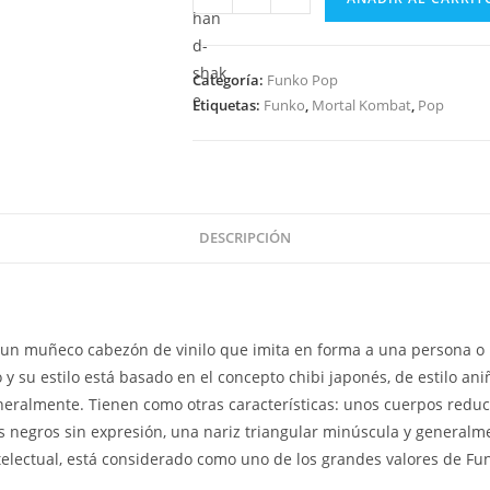
Pop
Mortal
Kombat
Categoría:
Funko Pop
Scorpion
Etiquetas:
Funko
,
Mortal Kombat
,
Pop
1055
CHASE
cantidad
DESCRIPCIÓN
un muñeco cabezón de vinilo que imita en forma a una persona o 
 su estilo está basado en el concepto chibi japonés, de estilo aniñ
eralmente. Tienen como otras características: unos cuerpos reduc
 negros sin expresión, una nariz triangular minúscula y generalm
ntelectual, está considerado como uno de los grandes valores de Fu