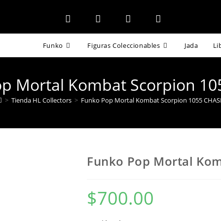
Funko
Figuras Coleccionables
Jada
Li
p Mortal Kombat Scorpion 1
>
Tienda HL Collectors
>
Funko Pop Mortal Kombat Scorpion 1055 CHAS
Funko Pop Mortal Kom
$
700.00