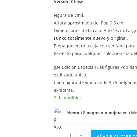
Versión Chase.
Figura de Vinil.
Altura aproximada del Pop 9.5 cm.
Dimensiones de la caja: Alto 16cm, Larg
Funko totalmente nuevo y original.
Empaque en una caja con ventana para 
Perfecto para cualquier coleccionista d
¡De Edición Especial! Las figuras Pop da
estilizado único.
Cada figura de vinilo mide 3,75 pulgadas
exhibirse.
2 disponibles
Hasta 12 pagos sin tarjeta
con Me
Funko
-
+
AÑADIR AL CARRIT