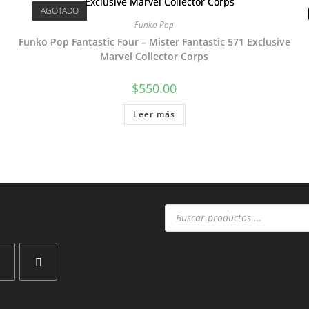
AGOTADO
Funko Pop
Funko Pop Fantastic Four – Mister Fantastic 571 Exclusive
Marvel Collector Corps
$
550.00
Leer más
Búsqueda
de
productos
Se
abre