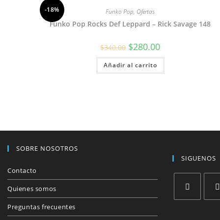
-18%
Funko Pop
,
Ofertas
Funko Pop Rocks Def Leppard – Rick Savage 148
El
El
$
280.00
$
340.00
precio
precio
original
actual
Añadir al carrito
era:
es:
$340.00.
$280.00.
SOBRE NOSOTROS
SIGUENOS
Contacto
Quienes somos
Se
Se
Preguntas frecuentes
abre
abre