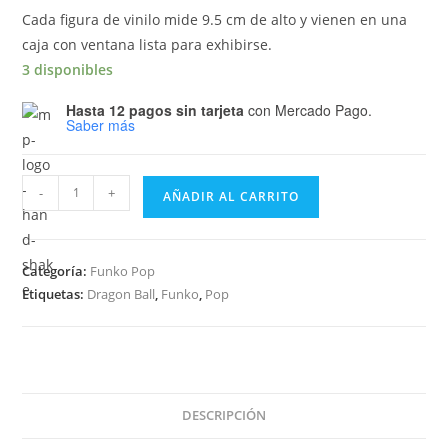
Cada figura de vinilo mide 9.5 cm de alto y vienen en una
caja con ventana lista para exhibirse.
3 disponibles
Hasta 12 pagos sin tarjeta
con Mercado Pago.
Saber más
Funko
-
+
AÑADIR AL CARRITO
Pop
Dragon
Ball
Categoría:
Funko Pop
Z
Etiquetas:
Dragon Ball
,
Funko
,
Pop
-
Prince
Vegeta
863
cantidad
DESCRIPCIÓN