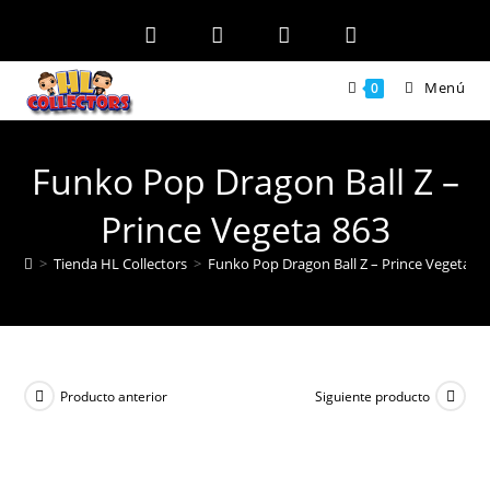
Ir
al
contenido
Menú
0
Funko Pop Dragon Ball Z –
Prince Vegeta 863
>
Tienda HL Collectors
>
Funko Pop Dragon Ball Z – Prince Vegeta 8
Producto anterior
Siguiente producto