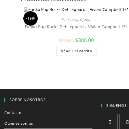
-19%
Funko Pop
,
Ofertas
Funko Pop Rocks Def Leppard – Vivian Campbell 151
El
El
$
300.00
$
370.00
precio
precio
original
actual
Añadir al carrito
era:
es:
$370.00.
$300.00.
SOBRE NOSOTROS
SIGUENOS
Contacto
Quienes somos