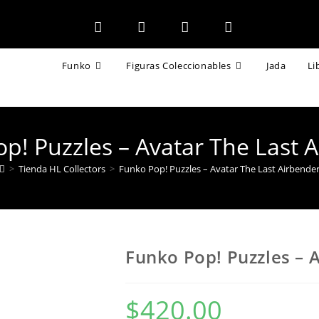
Funko
Figuras Coleccionables
Jada
Li
p! Puzzles – Avatar The Last 
>
Tienda HL Collectors
>
Funko Pop! Puzzles – Avatar The Last Airbende
Funko Pop! Puzzles – 
$
420.00