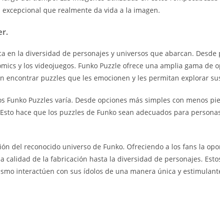
n excepcional que realmente da vida a la imagen.
er.
a en la diversidad de personajes y universos que abarcan. Desde 
ómics y los videojuegos. Funko Puzzle ofrece una amplia gama de op
an encontrar puzzles que les emocionen y les permitan explorar sus
 los Funko Puzzles varía. Desde opciones más simples con menos p
. Esto hace que los puzzles de Funko sean adecuados para personas
ón del reconocido universo de Funko. Ofreciendo a los fans la opo
calidad de la fabricación hasta la diversidad de personajes. Est
ismo interactúen con sus ídolos de una manera única y estimulant