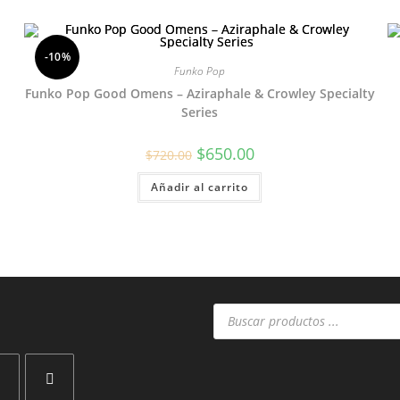
-10%
Funko Pop
Funko Pop Good Omens – Aziraphale & Crowley Specialty
Series
El
El
$
650.00
$
720.00
precio
precio
original
actual
Añadir al carrito
era:
es:
$720.00.
$650.00.
Búsqueda
de
productos