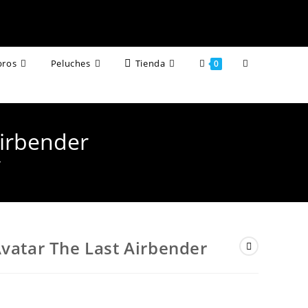
Alternar
bros
Peluches
Tienda
0
búsqueda
de
Airbender
la
r
web
Avatar The Last Airbender