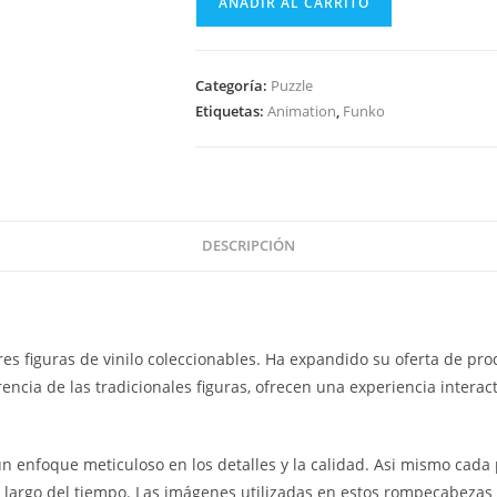
AÑADIR AL CARRITO
Pop!
Puzzles
-
Categoría:
Puzzle
Avatar
Etiquetas:
Animation
,
Funko
The
Last
Airbender
cantidad
DESCRIPCIÓN
res figuras de vinilo coleccionables. Ha expandido su oferta de pr
encia de las tradicionales figuras, ofrecen una experiencia interac
 enfoque meticuloso en los detalles y la calidad. Asi mismo cada p
o largo del tiempo. Las imágenes utilizadas en estos rompecabezas 