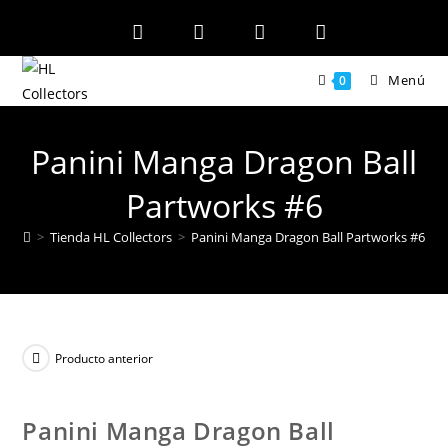
Ir
al
contenido
Menú
0
Panini Manga Dragon Ball
Partworks #6
>
Tienda HL Collectors
>
Panini Manga Dragon Ball Partworks #6
Producto anterior
Panini Manga Dragon Ball