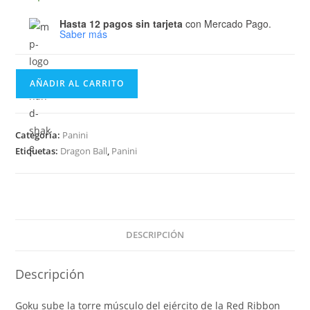
Hasta 12 pagos sin tarjeta
con Mercado Pago.
Saber más
Panini
AÑADIR AL CARRITO
Manga
Dragon
Ball
Categoría:
Panini
Partworks
Etiquetas:
Dragon Ball
,
Panini
#6
cantidad
DESCRIPCIÓN
Descripción
Goku sube la torre músculo del ejército de la Red Ribbon