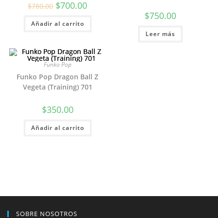
El
El
$
700.00
$
780.00
precio
precio
$
750.00
original
actual
Añadir al carrito
era:
es:
$780.00.
$700.00.
Leer más
Funko Pop
Funko Pop Dragon Ball Z
Vegeta (Training) 701
$
350.00
Añadir al carrito
SOBRE NOSOTROS